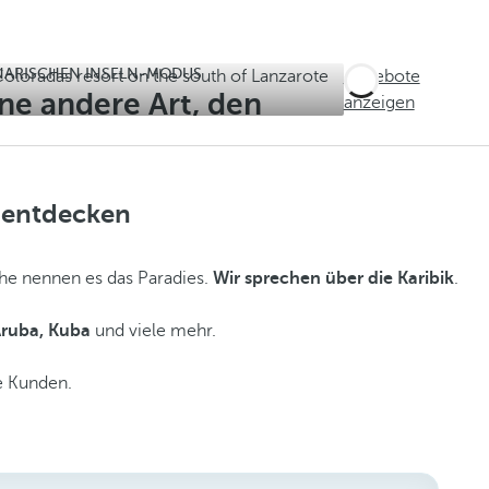
ANARISCHEN INSELN-MODUS
Angebote
ne andere Art, den
anzeigen
leben
 entdecken
che nennen es das Paradies.
Wir sprechen über die Karibik
.
Aruba, Kuba
und viele mehr.
te Kunden.