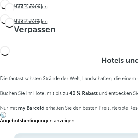
LETZTE TAGE!
Angebote anzeigen
Verpassen
LETZTE TAGE!
Angebote anzeigen
Sie nicht
Verpassen
den
Sie nicht
Sommer
den
Hotels un
Sommer
Die fantastischsten Strände der Welt, Landschaften, die eine
Buchen Sie Ihr Hotel mit bis zu
40 % Rabatt
und entdecken Si
Nur mit
my Barceló
erhalten Sie den besten Preis, flexible Re
Angebotsbedingungen anzeigen