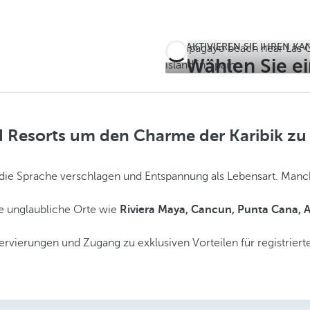
AKTIVIEREN SIE IHREN K
Wählen Sie ei
Winter zu er
d Resorts um den Charme der Karibik zu
m die Sprache verschlagen und Entspannung als Lebensart. Man
e
unglaubliche Orte wie
Riviera Maya, Cancun, Punta Cana, 
servierungen und Zugang zu exklusiven Vorteilen für registrier