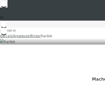
Du bist in
Barceló
Angebote
Winter
Karibik
Mache