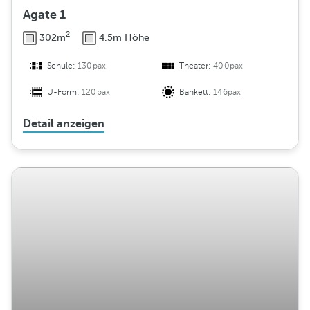
Agate 1
2
302m
4.5m Höhe
Schule:
130pax
Theater:
400pax
U-Form:
120pax
Bankett:
146pax
Detail anzeigen