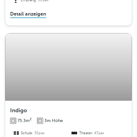
Empfang:
30pax
Detail anzeigen
Indigo
2
75.3m
3m Höhe
Schule:
35pax
Theater:
47pax