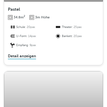
Pastel
2
34.8m
3m Höhe
Schule:
20pax
Theater:
25pax
U-Form:
14pax
Bankett:
20pax
Empfang:
9pax
Detail anzeigen