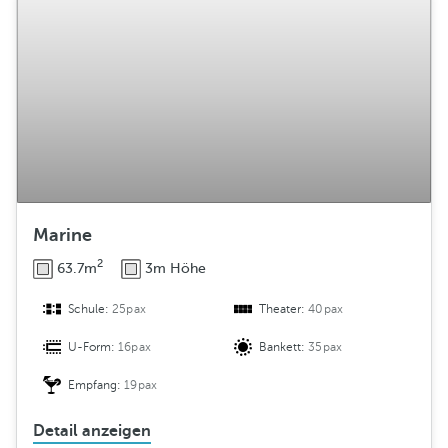
Marine
2
63.7m
3m Höhe
Schule:
25pax
Theater:
40pax
U-Form:
16pax
Bankett:
35pax
Empfang:
19pax
Detail anzeigen