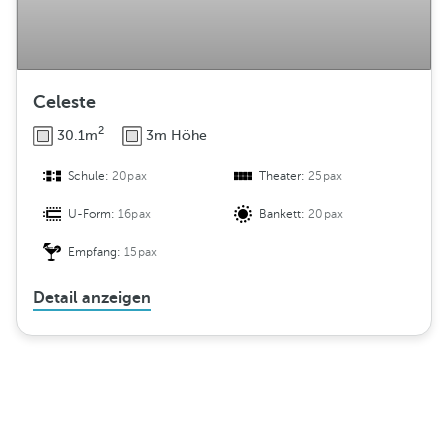
Celeste
2
30.1m
3m Höhe
Schule:
20pax
Theater:
25pax
U-Form:
16pax
Bankett:
20pax
Empfang:
15pax
Detail anzeigen