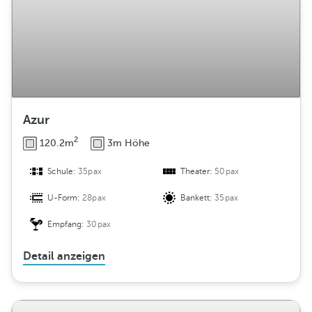
Azur
2
120.2m
3m Höhe
Schule:
35pax
Theater:
50pax
U-Form:
28pax
Bankett:
35pax
Empfang:
30pax
Detail anzeigen