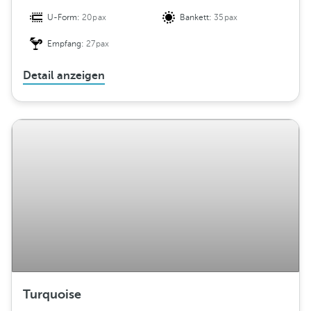
U-Form:
20pax
Bankett:
35pax
Empfang:
27pax
Detail anzeigen
Turquoise