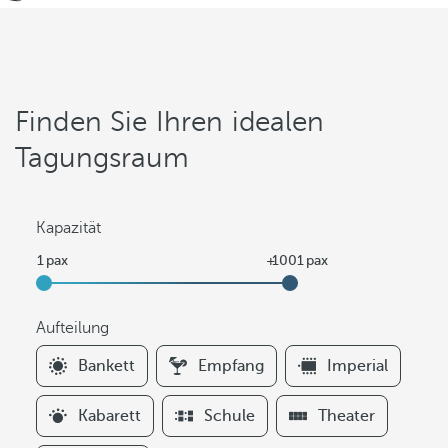
Finden Sie Ihren idealen
Tagungsraum
Kapazität
Aufteilung
F
Bankett
Empfang
Imperial
i
l
Kabarett
Schule
Theater
t