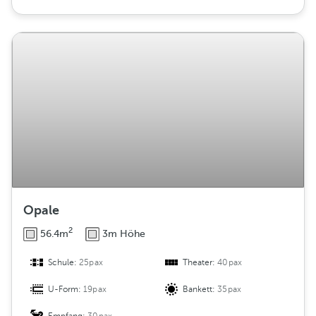
Opale
2
56.4m
3m Höhe
Schule:
25pax
Theater:
40pax
U-Form:
19pax
Bankett:
35pax