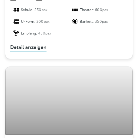
Schule:
230pax
Theater:
600pax
U-Form:
200pax
Bankett:
350pax
Empfang:
450pax
Detail anzeigen