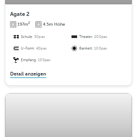
Agate 2
2
197m
4.5m Höhe
Schule:
50pax
Theater:
200pax
U-Form:
40pax
Bankett:
100pax
Empfang:
105pax
Detail anzeigen