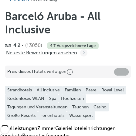
Zu Favoriten hinzufügen
Weitere Fotos und Videos ansehen
Barceló Aruba - All
Inclusive
4.2
(13050)
4.7
·
Ausgezeichnete Lage
Neueste Bewertungen ansehen
Preis dieses Hotels verfolgen
Strandhotels
All inclusive
Familien
Paare
Royal Level
Kostenloses WLAN
Spa
Hochzeiten
Tagungen und Veranstaltungen
Tauchen
Casino
Große Resorts
Ferienhotels
Wassersport
Hotel
Leistungen
Zimmer
Galerie
Hoteleinrichtungen
Angebote
Preguntas frecuentes