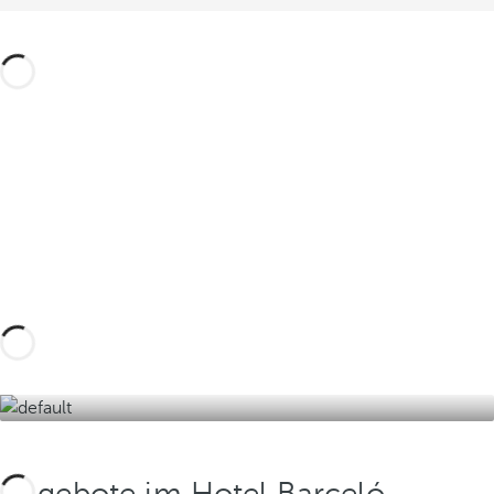
Gestalten Sie Ihre Reise nach Maß mit
diesen Erlebnissen in Granada und
seiner Umgebung und entdecken Sie
das authentischste Andalusien.
Entdecken Sie sie hier!
Angebote im Hotel Barceló