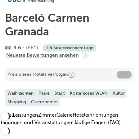
Zu Favoriten hinzufügen
/Übernachtung
Weitere Fotos und Videos ansehen
Barceló Carmen
Granada
4.6
(685)
4.8
·
Ausgezeichnete Lage
Neueste Bewertungen ansehen
Preis dieses Hotels verfolgen
Weihnachten
Paare
Stadt
Kostenloses WLAN
Kultur
Shopping
Gastronomie
Hotel
Leistungen
Zimmer
Galerie
Hoteleinrichtungen
Tagungen und Veranstaltungen
Häufige Fragen (FAQ)