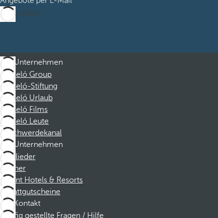
Angebote per E-Mail
Abonnieren
Unternehmen
Barceló Group
Barceló-Stiftung
Barceló Urlaub
Barceló Films
Barceló Leute
Beschwerdekanal
Unternehmen
Mitglieder
Partner
Dorint Hotels & Resorts
Rabattgutscheine
Kontakt
Häufig gestellte Fragen / Hilfe