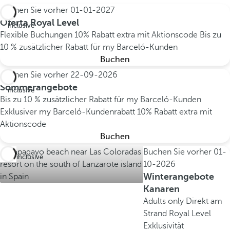
Buchen Sie vorher
01-01-2027
All
Oferta Royal Level
inclusive
Flexible Buchungen
10% Rabatt extra mit Aktionscode
Bis zu
10 % zusätzlicher Rabatt für my Barceló-Kunden
Buchen
Buchen Sie vorher
22-09-2026
All
Sommerangebote
inclusive
Bis zu 10 % zusätzlicher Rabatt für my Barceló-Kunden
Exklusiver my Barceló-Kundenrabatt
10% Rabatt extra mit
Aktionscode
Buchen
Buchen Sie vorher
01-
All inclusive
10-2026
Winterangebote
Kanaren
Adults only
Direkt am
Strand
Royal Level
Exklusivität