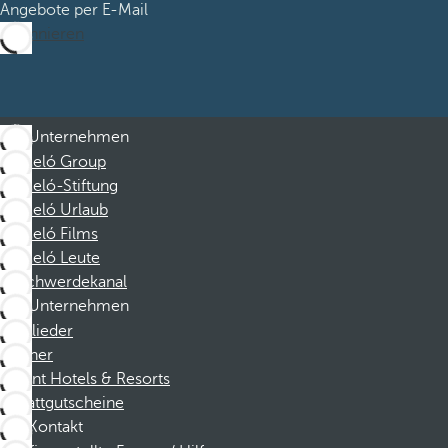
Angebote per E-Mail
Abonnieren
Unternehmen
Barceló Group
Barceló-Stiftung
Barceló Urlaub
Barceló Films
Barceló Leute
Beschwerdekanal
Unternehmen
Mitglieder
Partner
Dorint Hotels & Resorts
Rabattgutscheine
Kontakt