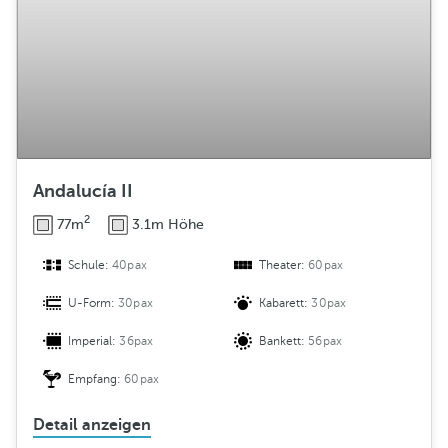
Andalucía II
2
77m
3.1m Höhe
Schule:
40pax
Theater:
60pax
U-Form:
30pax
Kabarett:
30pax
Imperial:
36pax
Bankett:
56pax
Empfang:
60pax
Detail anzeigen