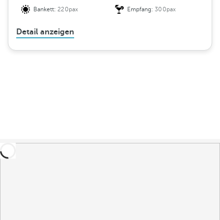
Bankett:
220pax
Empfang:
300pax
Detail anzeigen