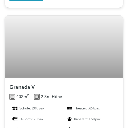
Granada V
2
402m
2.8m Höhe
Schule:
200pax
Theater:
324pax
U-Form:
70pax
Kabarett:
150pax