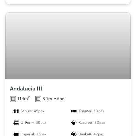
Andalucia III
2
114m
3.1m Höhe
Schule:
45pax
Theater:
50pax
U-Form:
30pax
Kabarett:
30pax
Imperial:
36pax
Bankett:
42pax