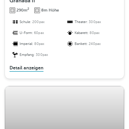
Granada II
2
290m
8m Höhe
Schule:
200pax
Theater:
300pax
U-Form:
60pax
Kabarett:
80pax
Imperial:
80pax
Bankett:
240pax
Empfang:
300pax
Detail anzeigen