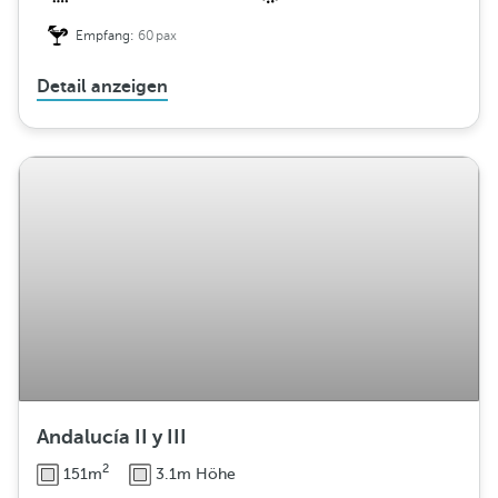
Empfang:
60pax
Detail anzeigen
Andalucía II y III
2
151m
3.1m Höhe