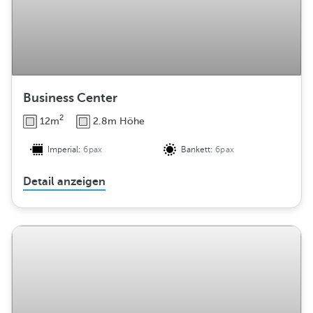
n
g
Business Center
2
12m
2.8m Höhe
Imperial:
6pax
Bankett:
6pax
Detail anzeigen