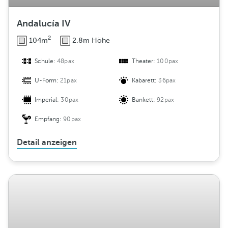
Andalucía IV
2
104m
2.8m Höhe
Schule:
48pax
Theater:
100pax
U-Form:
21pax
Kabarett:
36pax
Imperial:
30pax
Bankett:
92pax
Empfang:
90pax
Detail anzeigen