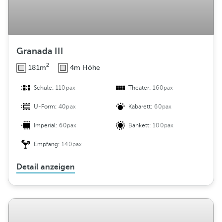
Granada III
2
181m
4m Höhe
Schule:
110pax
Theater:
160pax
U-Form:
40pax
Kabarett:
60pax
Imperial:
60pax
Bankett:
100pax
Empfang:
140pax
Detail anzeigen