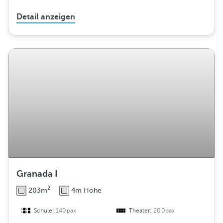
Detail anzeigen
Granada I
2
203m
4m Höhe
Schule:
140pax
Theater:
200pax