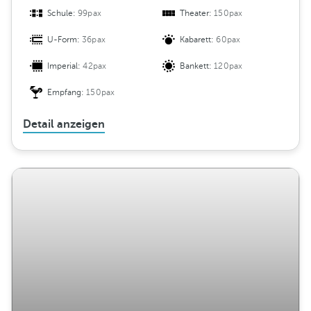
Schule:
99pax
Theater:
150pax
U-Form:
36pax
Kabarett:
60pax
Imperial:
42pax
Bankett:
120pax
Empfang:
150pax
Detail anzeigen