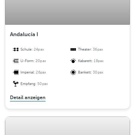
Andalucía I
Schule:
24pax
Theater:
36pax
U-Form:
20pax
Kabarett:
18pax
Imperial:
26pax
Bankett:
30pax
Empfang:
50pax
Detail anzeigen