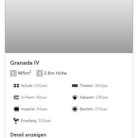
Granada IV
2
485m
2.8m Höhe
Schule:
250pax
Theater:
360pax
U-Form:
80pax
Kabarett:
180pax
Imperial:
90pax
Bankett:
270pax
Empfang:
350pax
Detail anzeigen