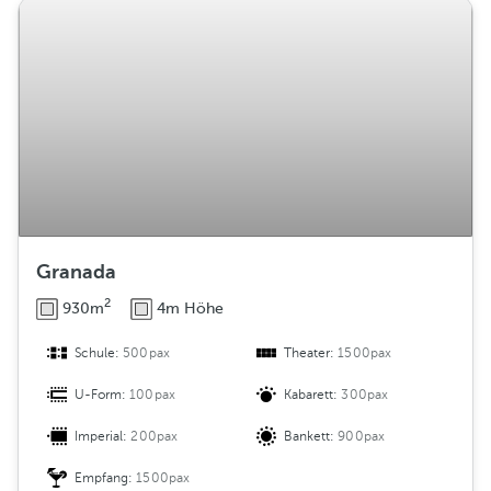
Granada
2
930m
4m Höhe
Schule:
500pax
Theater:
1500pax
U-Form:
100pax
Kabarett:
300pax
Imperial:
200pax
Bankett:
900pax
Empfang:
1500pax