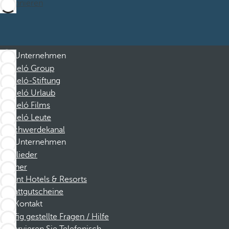
Abonnieren
Unternehmen
Barceló Group
Barceló-Stiftung
Barceló Urlaub
Barceló Films
Barceló Leute
Beschwerdekanal
Unternehmen
Mitglieder
Partner
Dorint Hotels & Resorts
Rabattgutscheine
Kontakt
Häufig gestellte Fragen / Hilfe