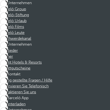
Unternehmen
Barceló Group
Barceló-Stiftung
Barceló Urlaub
Barceló Films
Barceló Leute
Beschwerdekanal
Unternehmen
Mitglieder
Partner
Dorint Hotels & Resorts
Rabattgutscheine
Kontakt
Häufig gestellte Fragen / Hilfe
Reservieren Sie Telefonisch
Kontaktieren Sie uns
Barceló App
Herunterladen