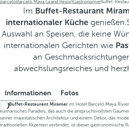
Barceló
Barceló Maya Grand Resort
Gastronomie
Buffet-Restau
Im
Buffet-Restaurant Mira
internationaler Küche
genießen.S
Auswahl an Speisen, die keine Wün
internationalen Gerichten wie
Pas
an Geschmacksrichtungen 
abwechslungsreiches und herzh
Informationen
Fotos
Das
Buffet-Restaurant Miramar
im Hotel Barceló Maya Rivier
kulinarisches Paradies, das auch die anspruchsvollsten Gaumen
seiner majestätischen Architektur und einem Dekor, das mode
traditionellen Akzenten verbindet, ist dieser gastronomische 