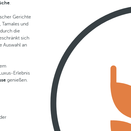
Küche
.
ischer Gerichte
h, Tamales und
 durch die
eschränkt sich
ne Auswahl an
nem
Luxus-Erlebnis
sse
genießen.
 der