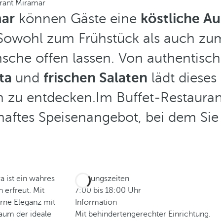
rant Miramar
mar
können Gäste eine
köstliche A
owohl zum Frühstück als auch zum 
sche offen lassen. Von authentisch
ta
und
frischen Salaten
lädt dieses 
zu entdecken.Im Buffet-Restaurant
aftes Speisenangebot, bei dem Sie
a ist ein wahres
Öffnungszeiten
 erfreut. Mit
7:00 bis 18:00 Uhr
rne Eleganz mit
Information
Raum der ideale
Mit behindertengerechter Einrichtung.