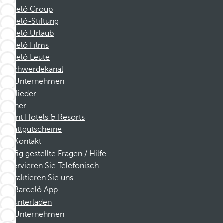
Barceló Group
Barceló-Stiftung
Barceló Urlaub
Barceló Films
Barceló Leute
Beschwerdekanal
Unternehmen
Mitglieder
Partner
Dorint Hotels & Resorts
Rabattgutscheine
Kontakt
Häufig gestellte Fragen / Hilfe
Reservieren Sie Telefonisch
Kontaktieren Sie uns
Barceló App
Herunterladen
Unternehmen