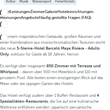
Kultur
Musik
Wassersport
Ferienhotels
Hotel
Leistungen
Zimmer
Galerie
Hoteleinrichtungen
Meinungen
Angebote
Häufig gestellte Fragen (FAQ)
Mit einem majestätischen Gebäude, großen Räumen und
einer Kombination aus monochromatischen Texturen sticht
das neue
5-Sterne-Hotel Barceló Maya Riviera - Adults
Only
, exklusiv für Gäste ab 18 Jahren, hervor.
Es verfügt über insgesamt
850 Zimmer mit Terrasse und
Whirlpool
- davon über 500 mit Meerblick und 110 mit
privatem Pool. Alle bieten einen einzigartigen Blick auf das
Meer oder die üppigen Gärten des Hotels.
Das Hotel verfügt zudem über 1 Buffet-Restaurant und
4
Spezialitäten-Restaurants
, die Sie auf eine kulinarische
Weltreise entführen werden: japanisch-peruanische