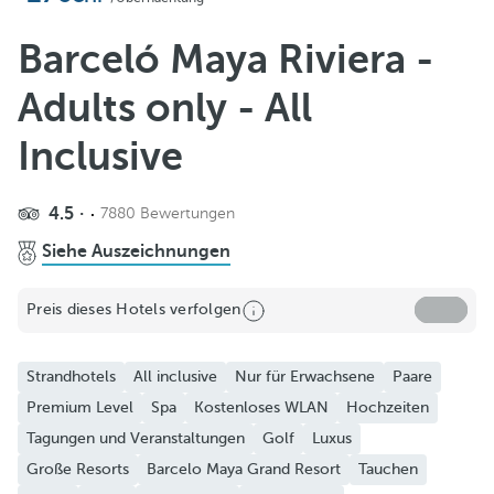
Zu Favoriten hinzufügen
Weitere Fotos und Videos anzeigen
Barceló Maya Riviera -
Adults only - All
Inclusive
4.5
7880 Bewertungen
Siehe Auszeichnungen
Preis dieses Hotels verfolgen
Strandhotels
All inclusive
Nur für Erwachsene
Paare
Premium Level
Spa
Kostenloses WLAN
Hochzeiten
Tagungen und Veranstaltungen
Golf
Luxus
Große Resorts
Barcelo Maya Grand Resort
Tauchen