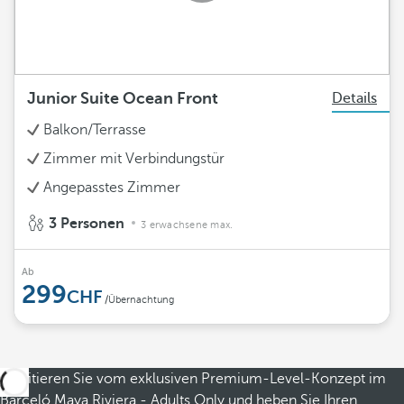
Junior Suite Ocean Front
Details
Balkon/Terrasse
Zimmer mit Verbindungstür
Angepasstes Zimmer
3 Personen
3 erwachsene max.
Ab
299
/Übernachtung
Profitieren Sie vom exklusiven Premium-Level-Konzept im
Barceló Maya Riviera - Adults Only und heben Sie Ihren