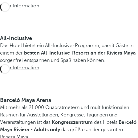
s
Mehr Information
s
e
D
All-Inclusive
a
Das Hotel bietet ein All-Inclusive-Programm, damit Gäste in
s
einem der
besten All-Inclusive-Resorts an der Riviera Maya
B
sorgenfrei entspannen und Spaß haben können.
a
Mehr Information
r
c
e
l
ó
Barceló Maya Arena
M
Mit mehr als 21.000 Quadratmetern und multifunktionalen
a
Räumen für Ausstellungen, Kongresse, Tagungen und
y
Veranstaltungen ist das
Kongresszentrum
des Hotels
Barceló
a
Maya Riviera - Adults only
das größte an der gesamten
G
Riviera Maya.