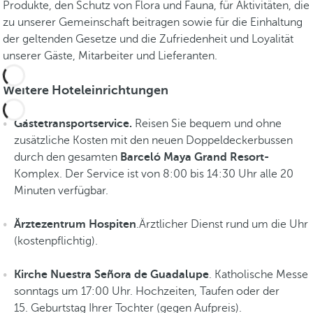
Produkte, den Schutz von Flora und Fauna, für Aktivitäten, die
c
zu unserer Gemeinschaft beitragen sowie für die Einhaltung
k
der geltenden Gesetze und die Zufriedenheit und Loyalität
e
unserer Gäste, Mitarbeiter und Lieferanten.
n
.
Weitere Hoteleinrichtungen
S
i
Gästetransportservice.
Reisen Sie bequem und ohne
e
zusätzliche Kosten mit den neuen Doppeldeckerbussen
h
durch den gesamten
Barceló Maya Grand Resort-
e
Komplex. Der Service ist von 8:00 bis 14:30 Uhr alle 20
E
Minuten verfügbar.
r
l
Ärztezentrum Hospiten
.Ärztlicher Dienst rund um die Uhr
e
(kostenpflichtig).
b
n
Kirche Nuestra Señora de Guadalupe
. Katholische Messe
i
sonntags um 17:00 Uhr. Hochzeiten, Taufen oder der
s
15. Geburtstag Ihrer Tochter (gegen Aufpreis).