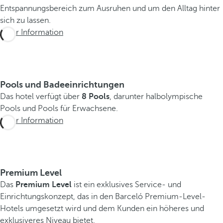
Entspannungsbereich zum Ausruhen und um den Alltag hinter
sich zu lassen.
Mehr Information
Pools und Badeeinrichtungen
Das hotel verfügt über
8 Pools
, darunter halbolympische
Pools und Pools für Erwachsene.
Mehr Information
E
r
l
Premium Level
e
Das
Premium Level
ist ein exklusives Service- und
b
Einrichtungskonzept, das in den Barceló Premium-Level-
n
Hotels umgesetzt wird und dem Kunden ein höheres und
i
exklusiveres Niveau bietet.