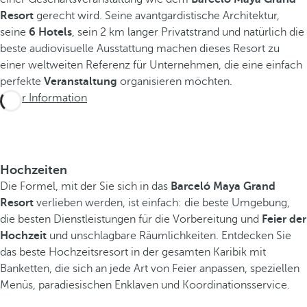
Resort
a
gerecht wird. Seine avantgardistische Architektur,
seine
l
6 Hotels
, sein 2 km langer Privatstrand und natürlich die
beste audiovisuelle Ausstattung machen dieses Resort zu
e
einer weltweiten Referenz für Unternehmen, die eine einfach
A
perfekte
u
Veranstaltung
organisieren möchten.
Mehr Information
s
g
a
n
g
Hochzeiten
s
Die Formel, mit der Sie sich in das
Barceló Maya Grand
p
Resort
verlieben werden, ist einfach: die beste Umgebung,
u
die besten Dienstleistungen für die Vorbereitung und
Feier der
n
Hochzeit
und unschlagbare Räumlichkeiten. Entdecken Sie
k
das beste Hochzeitsresort in der gesamten Karibik mit
t
Banketten, die sich an jede Art von Feier anpassen, speziellen
,
Menüs, paradiesischen Enklaven und Koordinationsservice.
u