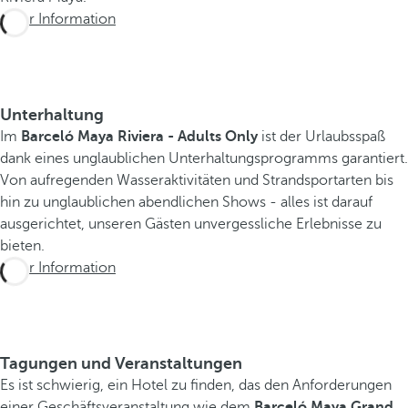
r
Mehr Information
a
n
d
R
Unterhaltung
e
Im
Barceló Maya Riviera - Adults Only
ist der Urlaubsspaß
s
dank eines unglaublichen Unterhaltungsprogramms garantiert.
o
Von aufregenden Wasseraktivitäten und Strandsportarten bis
r
hin zu unglaublichen abendlichen Shows - alles ist darauf
t
ausgerichtet, unseren Gästen unvergessliche Erlebnisse zu
i
bieten.
s
Mehr Information
t
d
e
r
Tagungen und Veranstaltungen
i
Es ist schwierig, ein Hotel zu finden, das den Anforderungen
d
einer Geschäftsveranstaltung wie dem
e
Barceló Maya Grand