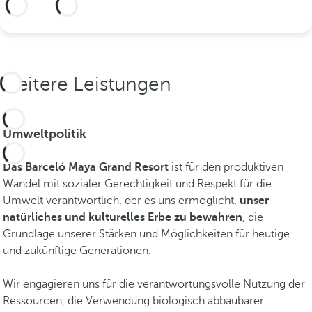
Weitere Informationen
r
R
i
v
i
Weitere Leistungen
e
r
a
Umweltpolitik
M
a
Das Barceló Maya Grand Resort
ist für den produktiven
y
Wandel mit sozialer Gerechtigkeit und Respekt für die
a
Umwelt verantwortlich, der es uns ermöglicht,
unser
z
natürliches und kulturelles Erbe zu bewahren
, die
u
Grundlage unserer Stärken und Möglichkeiten für heutige
e
und zukünftige Generationen.
n
t
Wir engagieren uns für die verantwortungsvolle Nutzung der
d
Ressourcen, die Verwendung biologisch abbaubarer
e