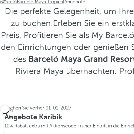
Barceló
Barceló Maya Tropical
Angebote
Die perfekte Gelegenheit, um Ihr
zu buchen.Erleben Sie ein erstk
Preis. Profitieren Sie als My Barce
den Einrichtungen oder genießen S
des
Barceló Maya Grand Resor
Riviera Maya übernachten. Prof
Buchen Sie vorher
01-01-2027
All
Angebote Karibik
inclusive
10% Rabatt extra mit Aktionscode
Früher Eintritt in die Einr