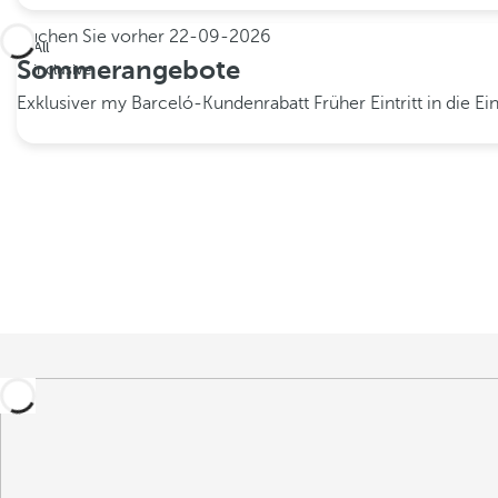
Buchen Sie vorher
22-09-2026
All
Sommerangebote
inclusive
Exklusiver my Barceló-Kundenrabatt
Früher Eintritt in die 