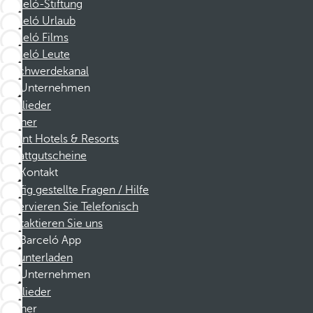
Barceló-Stiftung
Barceló Urlaub
Barceló Films
Barceló Leute
Beschwerdekanal
Unternehmen
Mitglieder
Partner
Dorint Hotels & Resorts
Rabattgutscheine
Kontakt
Häufig gestellte Fragen / Hilfe
Reservieren Sie Telefonisch
Kontaktieren Sie uns
Barceló App
Herunterladen
Unternehmen
Mitglieder
Partner