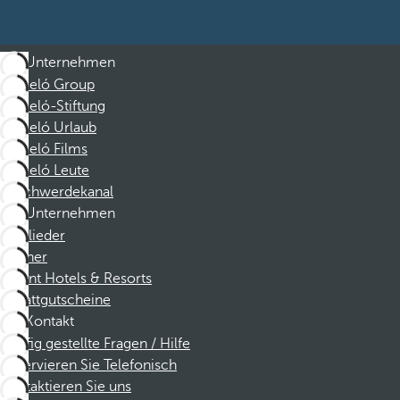
Unternehmen
Barceló Group
Barceló-Stiftung
Barceló Urlaub
Barceló Films
Barceló Leute
Beschwerdekanal
Unternehmen
Mitglieder
Partner
Dorint Hotels & Resorts
Rabattgutscheine
Kontakt
Häufig gestellte Fragen / Hilfe
Reservieren Sie Telefonisch
Kontaktieren Sie uns