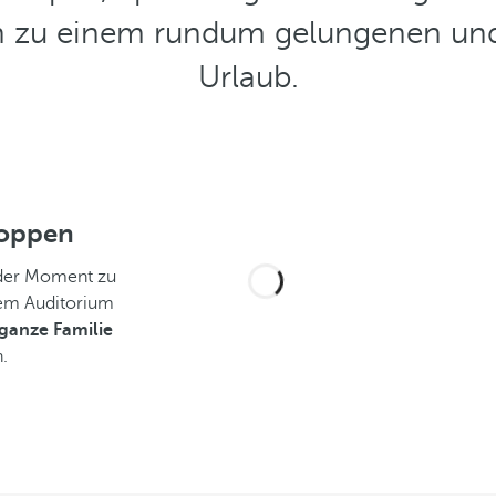
h zu einem rundum gelungenen und
Urlaub.
oppen
eder Moment zu
rem Auditorium
ganze Familie
.