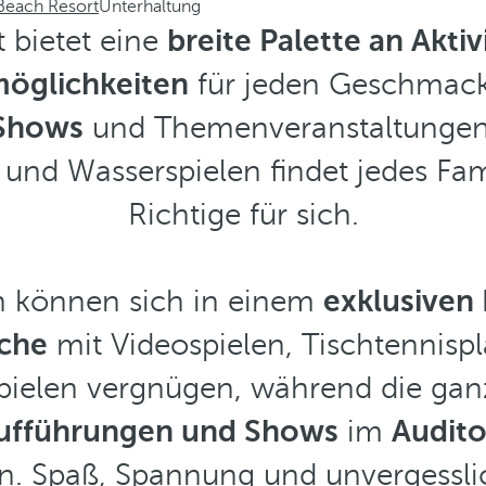
Beach Resort
Unterhaltung
 bietet eine
breite Palette an Akti
öglichkeiten
für jeden Geschmack 
-Shows
und Themenveranstaltungen 
und Wasserspielen findet jedes Fam
Richtige für sich.
n können sich in einem
exklusiven 
che
mit Videospielen, Tischtennisp
spielen vergnügen, während die ganz
ufführungen und Shows
im
Audit
n. Spaß, Spannung und unvergesslic