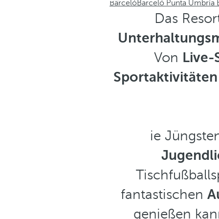
Barceló
Barceló Punta Umbría 
Das Resort
Unterhaltungsm
Von
Live
Sportaktivitäten
ie Jüngste
Jugendli
Tischfußball
fantastischen
A
genießen kan