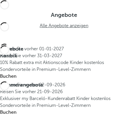
Angebote
Alle Angebote anzeigen
Angebote
Buchen Sie vorher
01-01-2027
Karibik
Reisen Sie vorher
31-03-2027
10% Rabatt extra mit Aktionscode
Kinder kostenlos
Sondervorteile in Premium-Level-Zimmern
Buchen
Sommerangebote
Buchen Sie vorher
22-09-2026
Reisen Sie vorher
21-09-2026
Exklusiver my Barceló-Kundenrabatt
Kinder kostenlos
Sondervorteile in Premium-Level-Zimmern
Buchen