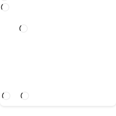
Möchten Sie Ihre Hochzeit in
diesem traumhaften Hotel
feiern?
Entdecken Sie einen idyllischen Ort und
ein Hotel, das Ihnen alles bietet, was Sie
brauchen, um Ihre Liebe zu verewigen.
Weitere Informationen