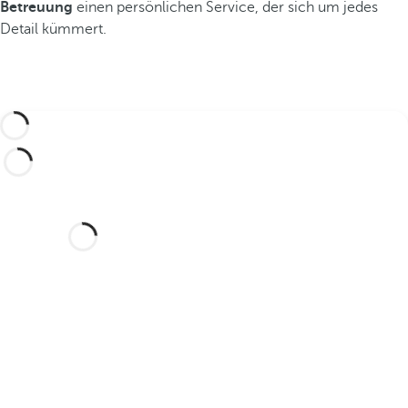
Betreuung
einen persönlichen Service, der sich um jedes
Detail kümmert.
Möchten Sie Ihre Hochzeit in
diesem traumhaften Hotel
feiern?
Entdecken Sie einen idyllischen Ort und
ein Hotel, das Ihnen alles bietet, was Sie
brauchen, um Ihre Liebe zu verewigen.