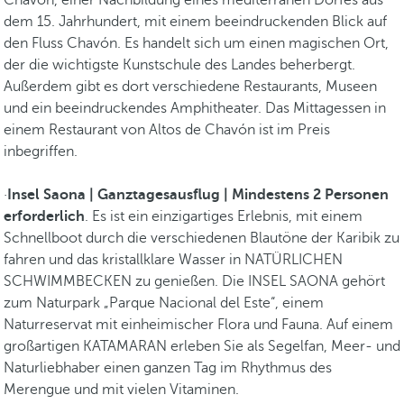
Chavón, einer Nachbildung eines mediterranen Dorfes aus
dem 15. Jahrhundert, mit einem beeindruckenden Blick auf
den Fluss Chavón. Es handelt sich um einen magischen Ort,
der die wichtigste Kunstschule des Landes beherbergt.
Außerdem gibt es dort verschiedene Restaurants, Museen
und ein beeindruckendes Amphitheater. Das Mittagessen in
einem Restaurant von Altos de Chavón ist im Preis
inbegriffen.
·
Insel Saona | Ganztagesausflug | Mindestens 2 Personen
erforderlich
. Es ist ein einzigartiges Erlebnis, mit einem
Schnellboot durch die verschiedenen Blautöne der Karibik zu
fahren und das kristallklare Wasser in NATÜRLICHEN
SCHWIMMBECKEN zu genießen. Die INSEL SAONA gehört
zum Naturpark „Parque Nacional del Este“, einem
Naturreservat mit einheimischer Flora und Fauna. Auf einem
großartigen KATAMARAN erleben Sie als Segelfan, Meer- und
Naturliebhaber einen ganzen Tag im Rhythmus des
Merengue und mit vielen Vitaminen.