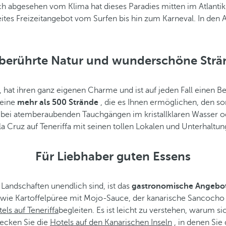
ch abgesehen vom Klima hat dieses Paradies mitten im Atlantik v
ites Freizeitangebot vom Surfen bis hin zum Karneval. In den 
berührte Natur und wunderschöne Strä
, hat ihren ganz eigenen Charme und ist auf jeden Fall einen Be
seine
mehr als 500 Strände
, die es Ihnen ermöglichen, den 
n, bei atemberaubenden Tauchgängen im kristallklaren Wasser 
a Cruz auf Teneriffa mit seinen tollen Lokalen und Unterhaltu
Für Liebhaber guten Essens
Landschaften unendlich sind, ist das
gastronomische Angebo
en wie Kartoffelpüree mit Mojo-Sauce, der kanarische Sancoch
els auf Teneriffa
begleiten. Es ist leicht zu verstehen, warum s
decken Sie die
Hotels auf den Kanarischen Inseln
, in denen Sie