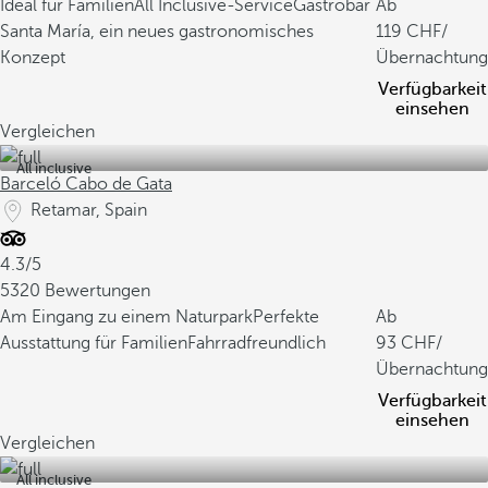
Ideal für Familien
All Inclusive-Service
Gastrobar
Ab
Santa María, ein neues gastronomisches
119
/
Konzept
Übernachtung
Verfügbarkeit
einsehen
Vergleichen
All inclusive
Barceló Cabo de Gata
Retamar, Spain
4.3/5
5320 Bewertungen
Am Eingang zu einem Naturpark
Perfekte
Ab
Ausstattung für Familien
Fahrradfreundlich
93
/
Übernachtung
Verfügbarkeit
einsehen
Vergleichen
All inclusive