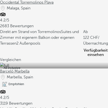
Occidental Torremolinos Playa
Malaga, Spain
4.2/5
2683 Bewertungen
Direkt am Strand von Torremolinos
Suites und
Ab
Zimmer mit eigenem Balkon oder eigenen
122
/
Terrassen
2 Außenpools
Übernachtung
Verfügbarkeit
einsehen
Vergleichen
All inclusive
Barceló Marbella
Marbella, Spain
Empfohlen
4.2/5
3119 Bewertungen