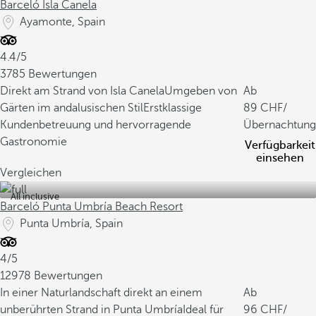
Barceló Isla Canela
Ayamonte, Spain
4.4/5
3785 Bewertungen
Direkt am Strand von Isla Canela
Umgeben von
Ab
Gärten im andalusischen Stil
Erstklassige
89
/
Kundenbetreuung und hervorragende
Übernachtung
Gastronomie
Verfügbarkeit
einsehen
Vergleichen
All inclusive
Barceló Punta Umbría Beach Resort
Punta Umbría, Spain
4/5
12978 Bewertungen
In einer Naturlandschaft direkt an einem
Ab
unberührten Strand in Punta Umbría
Ideal für
96
/