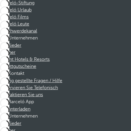
Barceló-Stiftung
Barceló Urlaub
Barceló Films
Barceló Leute
Beschwerdekanal
Unternehmen
Mitglieder
Partner
Dorint Hotels & Resorts
Rabattgutscheine
Kontakt
Häufig gestellte Fragen / Hilfe
Reservieren Sie Telefonisch
Kontaktieren Sie uns
Barceló App
Herunterladen
Unternehmen
Mitglieder
Partner