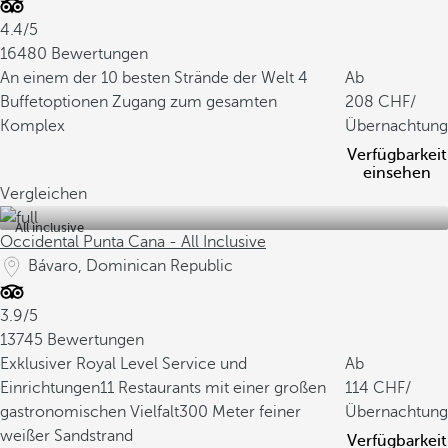
4.4/5
16480 Bewertungen
An einem der 10 besten Strände der Welt
4
Ab
Buffetoptionen
Zugang zum gesamten
208
/
Komplex
Übernachtung
Verfügbarkeit
einsehen
Vergleichen
All inclusive
Occidental Punta Cana - All Inclusive
Bávaro, Dominican Republic
3.9/5
13745 Bewertungen
Exklusiver Royal Level Service und
Ab
Einrichtungen
11 Restaurants mit einer großen
114
/
gastronomischen Vielfalt
300 Meter feiner
Übernachtung
weißer Sandstrand
Verfügbarkeit