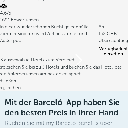
4.6/5
1691 Bewertungen
In einer wunderschönen Bucht gelegen
Alle
Ab
Zimmer sind renoviert
Wellnesscenter und
152
/
Außenpool
Übernachtung
Verfügbarkeit
einsehen
/3 ausgewählte Hotels zum Vergleich
rgleichen Sie bis zu 3 Hotels und buchen Sie das Hotel, das
hren Anforderungen am besten entspricht
chließen
ergleichen
Mit der Barceló-App haben Sie
den besten Preis in Ihrer Hand.
Buchen Sie mit my Barceló Benefits über