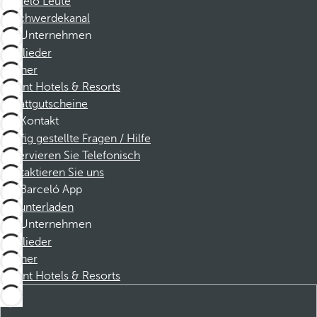
Barceló Leute
Beschwerdekanal
Unternehmen
Mitglieder
Partner
Dorint Hotels & Resorts
Rabattgutscheine
Kontakt
Häufig gestellte Fragen / Hilfe
Reservieren Sie Telefonisch
Kontaktieren Sie uns
Barceló App
Herunterladen
Unternehmen
Mitglieder
Partner
Dorint Hotels & Resorts