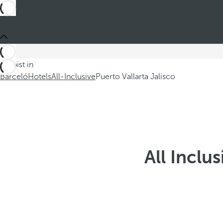
Du bist in
Barceló
Hotels
All-Inclusive
Puerto Vallarta Jalisco
All Inclu