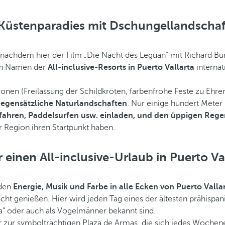
n Küstenparadies mit Dschungellandschaft
 nachdem hier der Film „Die Nacht des Leguan“ mit Richard B
den Namen der
All-inclusive-Resorts in Puerto Vallarta
internat
tionen (Freilassung der Schildkröten, farbenfrohe Feste zu Ehr
gegensätzliche Naturlandschaften
. Nur einige hundert Meter
kfahren, Paddelsurfen usw. einladen, und den üppigen Reg
 Region ihren Startpunkt haben.
 einen All-inclusive-Urlaub in Puerto Va
rden
Energie, Musik und Farbe in alle Ecken von Puerto Valla
t genießen. Hier wird jeden Tag eines der ältesten prähispani
la“ oder auch als Vogelmänner bekannt sind.
 zur symbolträchtigen Plaza de Armas, die sich jedes Wochene