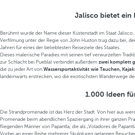
Jalisco bietet ei
Berühmt wurde der Name dieser Küstenstadt im Staat Jalisco,
Verfilmung unter der Regie von John Huston trug dazu bei, 
Jahren für eines der beliebtesten Reiseziele des Staates.
Dieses malerische Paradies mit seinen tief verwurzelten Tradi
zur Schlacht bei Puebla) verbindet außerdem
zwei komplett 
die zu jeder Art von
Wassersportaktivität wie Tauchen, Kaja
landeinwärts erstrecken, wo die exotischsten Wanderwege der
1.000 Ideen für
Die Strandpromenade ist das Herz der Stadt. Von hier aus we
Promenade beim abendlichen Spaziergang in ihrer ganzen Prach
fliegenden Männer von Papantla, die als „Voladores de Papant
Vorbei an einer Reihe mehrerer Skulpturen gelangen Besucher