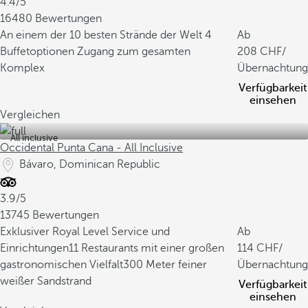
4.4/5
16480 Bewertungen
An einem der 10 besten Strände der Welt
4
Ab
Buffetoptionen
Zugang zum gesamten
208
/
Komplex
Übernachtung
Verfügbarkeit
einsehen
Vergleichen
All inclusive
Occidental Punta Cana - All Inclusive
Bávaro, Dominican Republic
3.9/5
13745 Bewertungen
Exklusiver Royal Level Service und
Ab
Einrichtungen
11 Restaurants mit einer großen
114
/
gastronomischen Vielfalt
300 Meter feiner
Übernachtung
weißer Sandstrand
Verfügbarkeit
einsehen