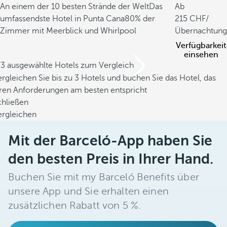
An einem der 10 besten Strände der Welt
Das
Ab
umfassendste Hotel in Punta Cana
80% der
215
/
Zimmer mit Meerblick und Whirlpool
Übernachtung
Verfügbarkeit
einsehen
/3 ausgewählte Hotels zum Vergleich
rgleichen Sie bis zu 3 Hotels und buchen Sie das Hotel, das
hren Anforderungen am besten entspricht
chließen
ergleichen
Mit der Barceló-App haben Sie
den besten Preis in Ihrer Hand.
Buchen Sie mit my Barceló Benefits über
unsere App und Sie erhalten einen
zusätzlichen Rabatt von 5 %.