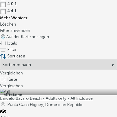
4.0
1
4.4
1
Mehr
Weniger
Löschen
Filter anwenden
Auf der Karte anzeigen
4
Hotels
Filter
Sortieren
Vergleichen
Karte
Vergleichen
All inclusive
Barceló Bávaro Beach - Adults only - All Inclusive
Punta Cana Higuey, Dominican Republic