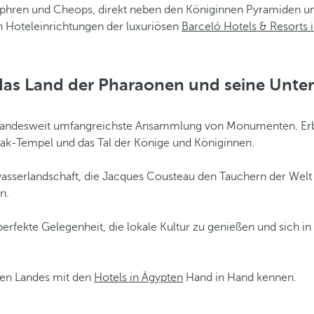
ephren und Cheops, direkt neben den Königinnen Pyramiden un
n Hoteleinrichtungen der luxuriösen
Barceló Hotels & Resorts i
das Land der Pharaonen und seine Unte
ie landesweit umfangreichste Ansammlung von Monumenten. Erba
nak-Tempel und das Tal der Könige und Königinnen.
sserlandschaft, die Jacques Cousteau den Tauchern der Welt e
n.
 perfekte Gelegenheit, die lokale Kultur zu genießen und sich i
gen Landes mit den
Hotels in Ägypten
Hand in Hand kennen.