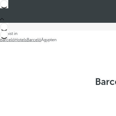
Du bist in
Barceló
Hotels
Barceló
Ägypten
Barc