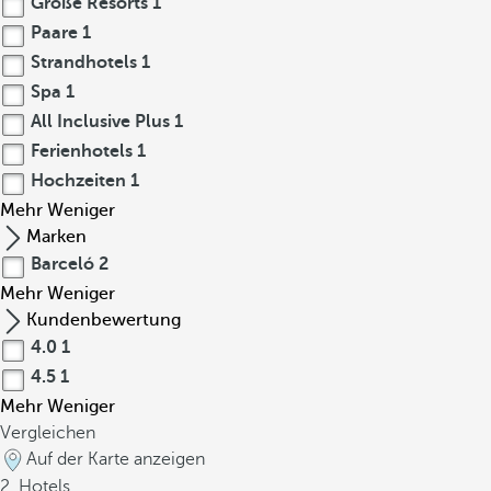
Große Resorts
1
Paare
1
Strandhotels
1
Spa
1
All Inclusive Plus
1
Ferienhotels
1
Hochzeiten
1
Mehr
Weniger
Marken
Barceló
2
Mehr
Weniger
Kundenbewertung
4.0
1
4.5
1
Mehr
Weniger
Vergleichen
Auf der Karte anzeigen
2
Hotels