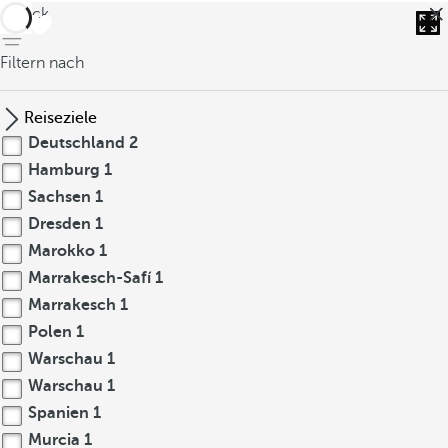
zurück
Filtern nach
Reiseziele
Deutschland
2
Hamburg
1
Sachsen
1
Dresden
1
Marokko
1
Marrakesch-Safí
1
Marrakesch
1
Polen
1
Warschau
1
Warschau
1
Spanien
1
Murcia
1