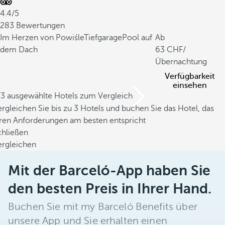
4.4/5
283 Bewertungen
Im Herzen von Powiśle
Tiefgarage
Pool auf
Ab
dem Dach
63
/
Übernachtung
Verfügbarkeit
einsehen
/3 ausgewählte Hotels zum Vergleich
rgleichen Sie bis zu 3 Hotels und buchen Sie das Hotel, das
hren Anforderungen am besten entspricht
chließen
ergleichen
Mit der Barceló-App haben Sie
den besten Preis in Ihrer Hand.
Buchen Sie mit my Barceló Benefits über
unsere App und Sie erhalten einen