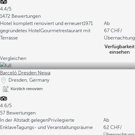
4.4/5
1472 Bewertungen
Hotel komplett renoviert und erneuert
1971
Ab
gegründetes Hotel
Gourmetrestaurant mit
67
/
Terrasse
Übernachtung
Verfügbarkeit
einsehen
Vergleichen
Barceló Dresden Newa
Dresden, Germany
Kürzlich renoviert
4.6/5
57 Bewertungen
In der Altstadt gelegen
Privilegierte
Ab
Enklave
Tagungs- und Veranstaltungsräume
62
/
Übernachtung