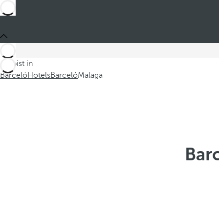
Du bist in
Barceló
Hotels
Barceló
Malaga
Barc