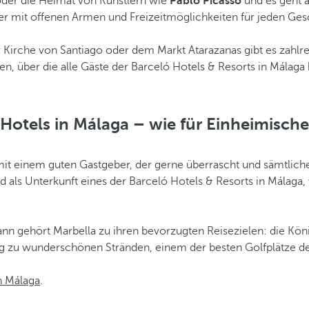
 oder die Heimat von Künstlern wie
Pablo Picasso
und es geht 
her mit offenen Armen und Freizeitmöglichkeiten für jeden G
Kirche von Santiago oder dem Markt Atarazanas gibt es zahlre
ten, über die alle Gäste der Barceló Hotels & Resorts in Málaga
Hotels in Málaga – wie für Einheimische
 mit einem guten Gastgeber, der gerne überrascht und sämtliche
nd als Unterkunft eines der Barceló Hotels & Resorts in Málaga
nn gehört Marbella zu ihren bevorzugten Reisezielen: die Kön
ang zu wunderschönen Stränden, einem der besten Golfplätze
n Málaga
.