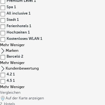
Premium Level
1
Spa
1
All inclusive
1
Stadt
1
Ferienhotels
1
Hochzeiten
1
Kostenloses WLAN
1
Mehr
Weniger
Marken
Barceló
2
Mehr
Weniger
Kundenbewertung
4.2
1
4.5
1
Mehr
Weniger
Vergleichen
Auf der Karte anzeigen
2
Hotels