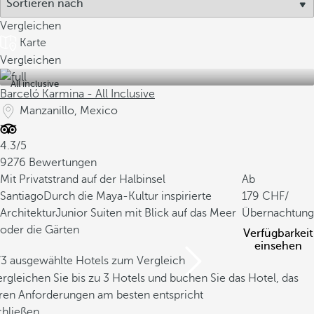
Vergleichen
Karte
Vergleichen
All inclusive
Barceló Karmina - All Inclusive
Manzanillo, Mexico
4.3/5
9276 Bewertungen
Mit Privatstrand auf der Halbinsel
Ab
Santiago
Durch die Maya-Kultur inspirierte
179
/
Architektur
Junior Suiten mit Blick auf das Meer
Übernachtung
oder die Gärten
Verfügbarkeit
einsehen
/3 ausgewählte Hotels zum Vergleich
rgleichen Sie bis zu 3 Hotels und buchen Sie das Hotel, das
hren Anforderungen am besten entspricht
chließen