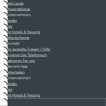
Barceló Leute
Beschwerdekanal
Unternehmen
Mitglieder
Partner
Dorint Hotels & Resorts
Rabattgutscheine
Kontakt
Häufig gestellte Fragen / Hilfe
Reservieren Sie Telefonisch
Kontaktieren Sie uns
Barceló App
Herunterladen
Unternehmen
Mitglieder
Partner
Dorint Hotels & Resorts