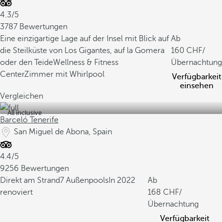
4.3/5
3787 Bewertungen
Eine einzigartige Lage auf der Insel mit Blick auf
Ab
die Steilküste von Los Gigantes, auf la Gomera
160
/
oder den Teide
Wellness & Fitness
Übernachtung
Center
Zimmer mit Whirlpool
Verfügbarkeit
einsehen
Vergleichen
All inclusive
Barceló Tenerife
San Miguel de Abona, Spain
4.4/5
9256 Bewertungen
Direkt am Strand
7 Außenpools
In 2022
Ab
renoviert
168
/
Übernachtung
Verfügbarkeit