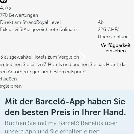
4.7/5
770 Bewertungen
Direkt am Strand
Royal Level
Ab
Exklusivität
Ausgezeichnete Kulinarik
226
/
Übernachtung
Verfügbarkeit
einsehen
/3 ausgewählte Hotels zum Vergleich
rgleichen Sie bis zu 3 Hotels und buchen Sie das Hotel, das
hren Anforderungen am besten entspricht
chließen
ergleichen
Mit der Barceló-App haben Sie
den besten Preis in Ihrer Hand.
Buchen Sie mit my Barceló Benefits über
unsere App und Sie erhalten einen