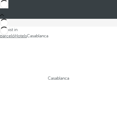
Du bist in
Barceló
Hotels
Casablanca
Casablanca