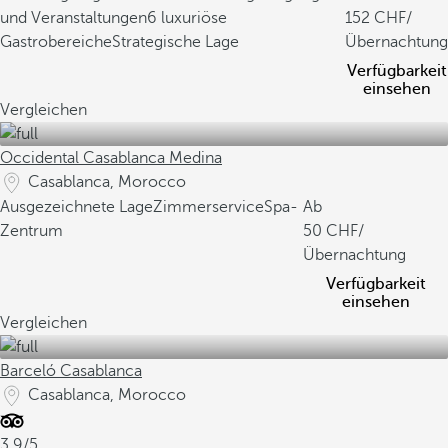
und Veranstaltungen
6 luxuriöse
152
/
Gastrobereiche
Strategische Lage
Übernachtung
Verfügbarkeit
einsehen
Vergleichen
Occidental Casablanca Medina
Casablanca, Morocco
Ausgezeichnete Lage
Zimmerservice
Spa-
Ab
Zentrum
50
/
Übernachtung
Verfügbarkeit
einsehen
Vergleichen
Barceló Casablanca
Casablanca, Morocco
3.9/5