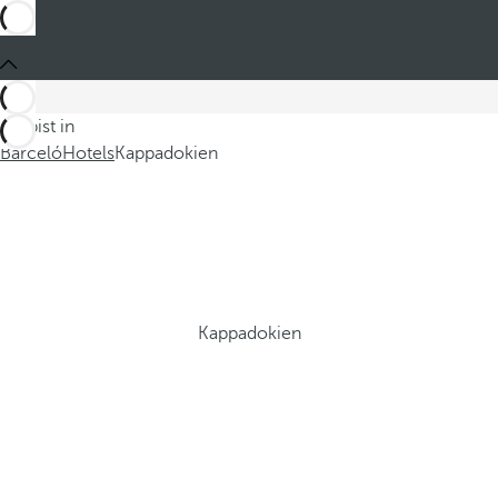
Du bist in
Barceló
Hotels
Kappadokien
Kappadokien