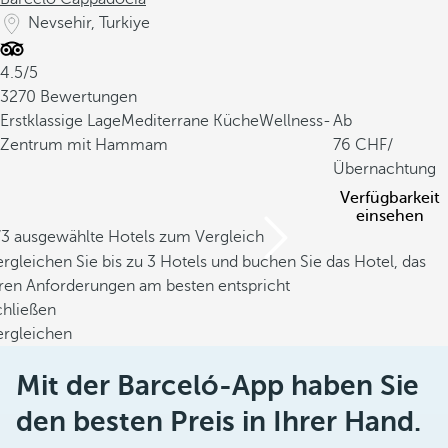
Nevsehir, Turkiye
4.5/5
3270 Bewertungen
Erstklassige Lage
Mediterrane Küche
Wellness-
Ab
Zentrum mit Hammam
76
/
Übernachtung
Verfügbarkeit
einsehen
/3 ausgewählte Hotels zum Vergleich
rgleichen Sie bis zu 3 Hotels und buchen Sie das Hotel, das
hren Anforderungen am besten entspricht
chließen
ergleichen
Mit der Barceló-App haben Sie
den besten Preis in Ihrer Hand.