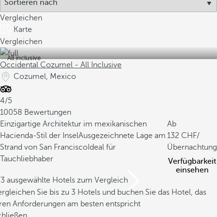
Vergleichen
Karte
Vergleichen
All inclusive
Occidental Cozumel - All Inclusive
Cozumel, Mexico
4/5
10058 Bewertungen
Einzigartige Architektur im mexikanischen
Ab
Hacienda-Stil der Insel
Ausgezeichnete Lage am
132
/
Strand von San Francisco
Ideal für
Übernachtung
Tauchliebhaber
Verfügbarkeit
einsehen
/3 ausgewählte Hotels zum Vergleich
rgleichen Sie bis zu 3 Hotels und buchen Sie das Hotel, das
hren Anforderungen am besten entspricht
chließen