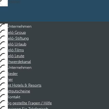
Abonnieren
Unternehmen
Barceló Group
Barceló-Stiftung
Barceló Urlaub
Barceló Films
Barceló Leute
Beschwerdekanal
Unternehmen
Mitglieder
Partner
Dorint Hotels & Resorts
Rabattgutscheine
Kontakt
Häufig gestellte Fragen / Hilfe