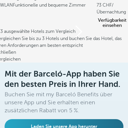
WLAN
Funktionelle und bequeme Zimmer
73
/
Übernachtung
Verfügbarkeit
einsehen
/3 ausgewählte Hotels zum Vergleich
rgleichen Sie bis zu 3 Hotels und buchen Sie das Hotel, das
hren Anforderungen am besten entspricht
chließen
ergleichen
Mit der Barceló-App haben Sie
den besten Preis in Ihrer Hand.
Buchen Sie mit my Barceló Benefits über
unsere App und Sie erhalten einen
zusätzlichen Rabatt von 5 %.
Laden Sie unsere App herunter