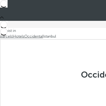
Du bist in
Barceló
Hotels
Occidental
Istanbul
Occide