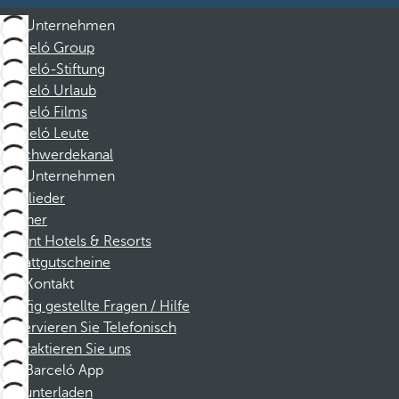
Unternehmen
Barceló Group
Barceló-Stiftung
Barceló Urlaub
Barceló Films
Barceló Leute
Beschwerdekanal
Unternehmen
Mitglieder
Partner
Dorint Hotels & Resorts
Rabattgutscheine
Kontakt
Häufig gestellte Fragen / Hilfe
Reservieren Sie Telefonisch
Kontaktieren Sie uns
Barceló App
Herunterladen