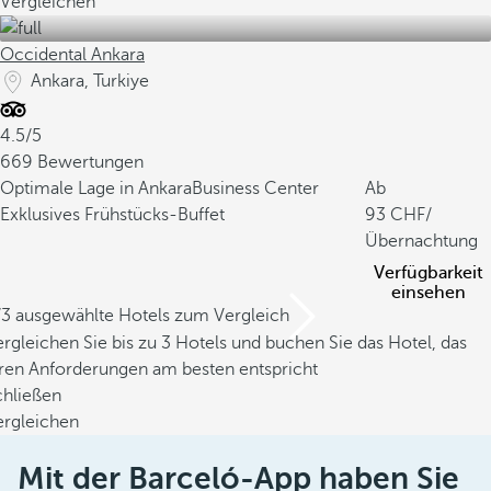
Vergleichen
Occidental Ankara
Ankara, Turkiye
4.5/5
669 Bewertungen
Optimale Lage in Ankara
Business Center
Ab
Exklusives Frühstücks-Buffet
93
/
Übernachtung
Verfügbarkeit
einsehen
/3 ausgewählte Hotels zum Vergleich
rgleichen Sie bis zu 3 Hotels und buchen Sie das Hotel, das
hren Anforderungen am besten entspricht
chließen
ergleichen
Mit der Barceló-App haben Sie