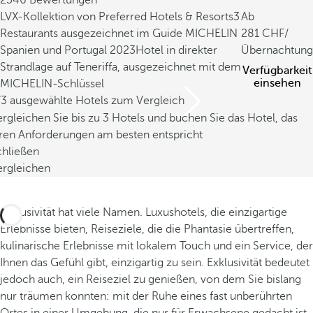
2346 Bewertungen
LVX-Kollektion von Preferred Hotels & Resorts
3
Ab
Restaurants ausgezeichnet im Guide MICHELIN
281
/
Spanien und Portugal 2023
Hotel in direkter
Übernachtung
Strandlage auf Teneriffa, ausgezeichnet mit dem
Verfügbarkeit
einsehen
MICHELIN-Schlüssel
/3 ausgewählte Hotels zum Vergleich
rgleichen Sie bis zu 3 Hotels und buchen Sie das Hotel, das
hren Anforderungen am besten entspricht
chließen
ergleichen
Exklusivität hat viele Namen. Luxushotels, die einzigartige
Erlebnisse bieten, Reiseziele, die die Phantasie übertreffen,
kulinarische Erlebnisse mit lokalem Touch und ein Service, der
Ihnen das Gefühl gibt, einzigartig zu sein. Exklusivität bedeutet
jedoch auch, ein Reiseziel zu genießen, von dem Sie bislang
nur träumen konnten: mit der Ruhe eines fast unberührten