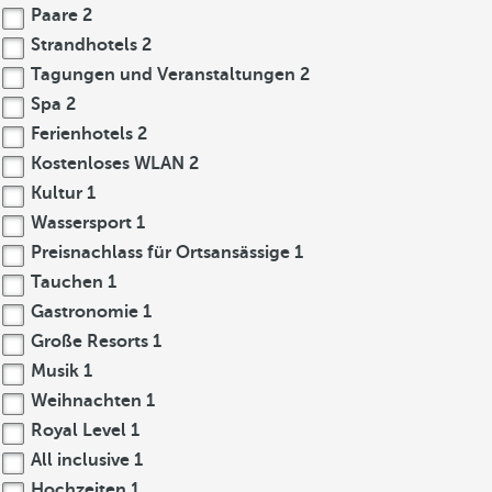
Paare
2
Strandhotels
2
Tagungen und Veranstaltungen
2
Spa
2
Ferienhotels
2
Kostenloses WLAN
2
Kultur
1
Wassersport
1
Preisnachlass für Ortsansässige
1
Tauchen
1
Gastronomie
1
Große Resorts
1
Musik
1
Weihnachten
1
Royal Level
1
All inclusive
1
Hochzeiten
1