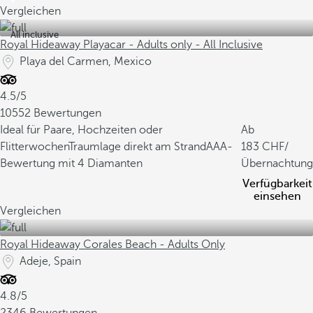
Vergleichen
All inclusive
Royal Hideaway Playacar - Adults only - All Inclusive
Playa del Carmen, Mexico
4.5/5
10552 Bewertungen
Ideal für Paare, Hochzeiten oder
Ab
Flitterwochen
Traumlage direkt am Strand
AAA-
183
/
Bewertung mit 4 Diamanten
Übernachtung
Verfügbarkeit
einsehen
Vergleichen
Royal Hideaway Corales Beach - Adults Only
Adeje, Spain
4.8/5