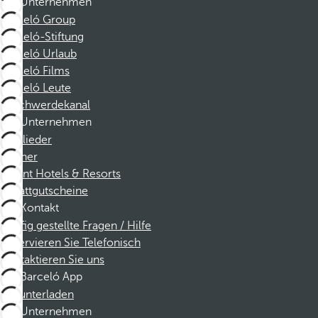
Unternehmen
Barceló Group
Barceló-Stiftung
Barceló Urlaub
Barceló Films
Barceló Leute
Beschwerdekanal
Unternehmen
Mitglieder
Partner
Dorint Hotels & Resorts
Rabattgutscheine
Kontakt
Häufig gestellte Fragen / Hilfe
Reservieren Sie Telefonisch
Kontaktieren Sie uns
Barceló App
Herunterladen
Unternehmen