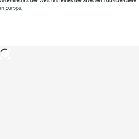
Artenvielfalt der Welt
und
eines der ältesten Touristenziele
in Europa.