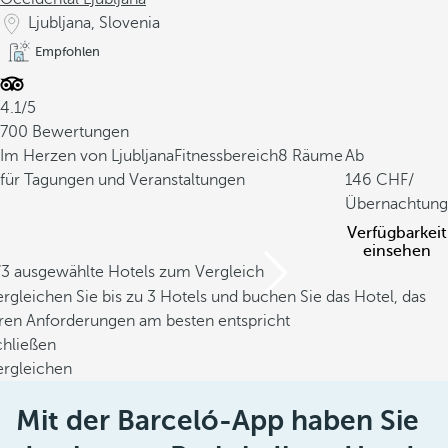
Ljubljana, Slovenia
Empfohlen
4.1/5
700 Bewertungen
Im Herzen von Ljubljana
Fitnessbereich
8 Räume
Ab
für Tagungen und Veranstaltungen
146
/
Übernachtung
Verfügbarkeit
einsehen
/3 ausgewählte Hotels zum Vergleich
rgleichen Sie bis zu 3 Hotels und buchen Sie das Hotel, das
hren Anforderungen am besten entspricht
chließen
ergleichen
Mit der Barceló-App haben Sie