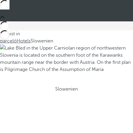
Du bist in
Barceló
Hotels
Slowenien
Slowenien