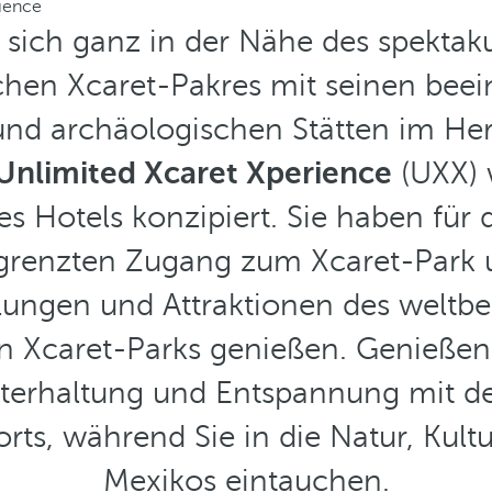
ience
t sich ganz in der Nähe des spektak
chen Xcaret-Pakres mit seinen bee
nd archäologischen Stätten im Her
Unlimited Xcaret Xperience
(UXX) 
es Hotels konzipiert. Sie haben für 
egrenzten Zugang zum Xcaret-Park
llungen und Attraktionen des welt
 Xcaret-Parks genießen. Genießen 
erhaltung und Entspannung mit d
orts, während Sie in die Natur, Kult
Mexikos eintauchen.