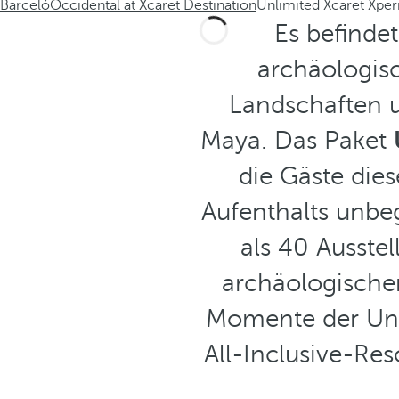
Barceló
Occidental at Xcaret Destination
Unlimited Xcaret Xper
Es befinde
archäologis
Landschaften u
Maya. Das Paket
die Gäste dies
Aufenthalts unb
als 40 Ausste
archäologischen
Momente der Unt
All-Inclusive-Res