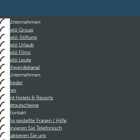
Unternehmen
Barceló Group
Barceló-Stiftung
Barceló Urlaub
Barceló Films
Barceló Leute
Beschwerdekanal
Unternehmen
Mitglieder
Partner
Dorint Hotels & Resorts
Rabattgutscheine
Kontakt
Häufig gestellte Fragen / Hilfe
Reservieren Sie Telefonisch
Kontaktieren Sie uns