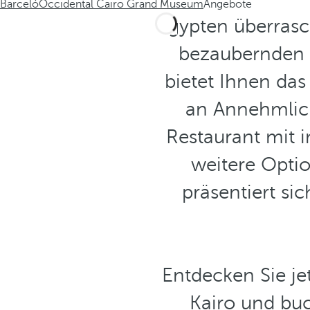
Barceló
Occidental Cairo Grand Museum
Angebote
Ägypten überrasch
bezaubernden 
bietet Ihnen da
an Annehmlich
Restaurant mit i
weitere Optio
präsentiert si
Entdecken Sie je
Kairo und buc