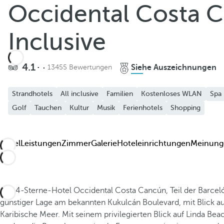
Occidental Costa C
Zu Favoriten hinzufügen
Weitere Fotos und Videos anzeigen
Inclusive
4.1
Siehe Auszeichnungen
13455 Bewertungen
Strandhotels
All inclusive
Familien
Kostenloses WLAN
Spa
Golf
Tauchen
Kultur
Musik
Ferienhotels
Shopping
Hotel
Leistungen
Zimmer
Galerie
Hoteleinrichtungen
Meinung
Das 4-Sterne-Hotel Occidental Costa Cancún, Teil der Barceló 
günstiger Lage am bekannten Kukulcán Boulevard, mit Blick 
Karibische Meer. Mit seinem privilegierten Blick auf Linda Beach