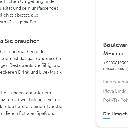
eichlichen Umgebung finden
ualität und sein umfassendes
chkeit bietet, alle
usmaß zu genießen.
as Sie brauchen
Boulevard
chtet und machen jeden
Mexico
 Zudem ist das gastronomische
+529981930
igen Restaurants vielfältig und
costacancun
 leckeren Drink und Live-Musik
Internation
Playa Linda
stleistungen, darunter ein
Spa
, ein abwechslungsreiches
Pok-Ta-Pok 
club für die Kleinen. Darüber
, die ein Extra an Spaß und
Die Umgeb