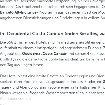
an dem die Besucher maximale Entspannung in einer unvergl
können. Das Hotel zeichnet sich durch sein Engagement für Q
Barceló All-Inclusive
-Programm aus, das jedem Gast die Mögli
angebotenen Dienstleistungen und Einrichtungen in vollem A
Im Occidental Costa Cancún finden Sie alles, w
Die 358 Zimmer des Hotels sind im mediterranen Stil eingeri
Aufenthalt zu einem einzigartigen und angenehmen Erlebnis.
Angebot des
Occidental Costa Cancún
mit seinen 4 erstklass
köstlich, und die gemütliche Lobbybar ist ideal, um bei einem
den Tag ausklingen lassen.
Das Hotel bietet eine breite Palette an Einrichtungen und Dien
spektakulärer Pool, ein voll ausgestattetes Fitness-Studio, ein
Tages- und Abendprogramm sowie einen unterhaltsamen Kinder
hinaus werden aufregende Wassersportarten für alle angeboten
Abenteuer suchen.