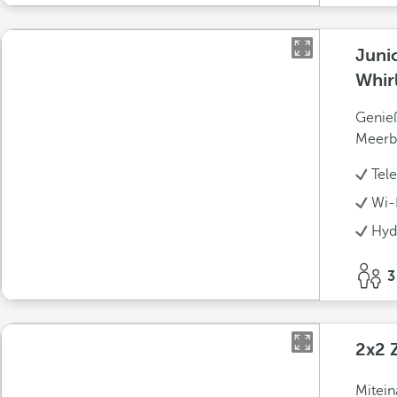
Juni
Whir
Genieß
Meerbl
Tel
Wi-F
Hyd
3
2x2 
Mitein