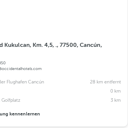
 Kukulcan, Km. 4,5, ., 77500, Cancún,
850
@occidentalhotels.com
aler Flughafen Cancún
28 km entfernt
0 km
Golfplatz
3 km
ung kennenlernen