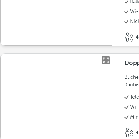
Bal
Wi-F
Nic
4
Dopp
Buchen
Karibi
Tel
Wi-F
Min
4