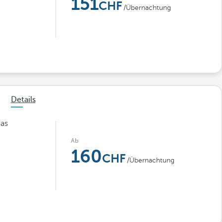
151
/Übernachtung
Details
das
Ab
160
/Übernachtung