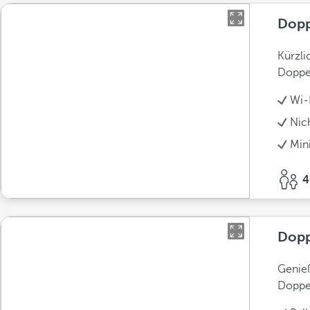
Dopp
Kürzli
Doppe
Wi-F
Nic
Min
4
Dopp
Genieß
Doppel