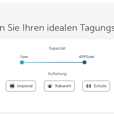
n Sie Ihren idealen Tagun
Kapazität
Aufteilung
F
Imperial
Kabarett
Schule
i
l
t
e