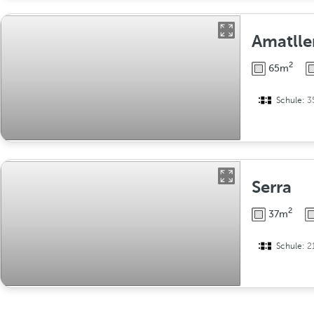
Amatll
2
65m
Schule:
3
Serra
2
37m
Schule:
2