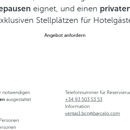
eepausen
eignet, und einen
private
xklusiven Stellplätzen für Hotelgäst
Angebot anfordern
er notwendigen
Telefonnummer für Reservier
gen
ausgestattet
+34 93 503 53 53
Information
ventas1.bcn@barcelo.com
 Personen
Personen