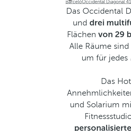
Barceló
Occidental Diagonal 4
Das Occidental D
und
drei mult
Flächen
von 29 b
Alle Räume sind
um für jedes 
Das Hot
Annehmlichkeite
und Solarium mit
Fitnessstudi
personalisier