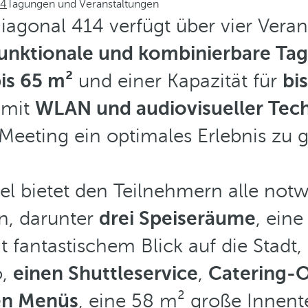
14
Tagungen und Veranstaltungen
iagonal 414 verfügt über vier Veran
ifunktionale und kombinierbare T
is 65 m²
und einer Kapazität für
bi
 mit
WLAN und audiovisueller Tec
Meeting ein optimales Erlebnis zu 
el bietet den Teilnehmern alle not
n, darunter
drei Speiseräume
, eine
 fantastischem Blick auf die Stadt
o,
einen Shuttleservice
,
Catering-O
ten Menüs
, eine 58 m² große Innente