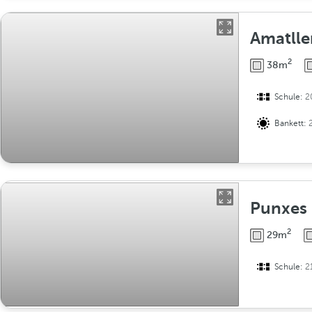
Amatlle
2
38m
Schule:
2
Bankett:
Punxes
2
29m
Schule:
2