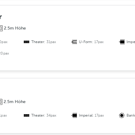
r
s
A
r
u
2.5m Höhe
f
t
0pax
Theater:
31pax
U-Form:
17pax
Impe
e
i
20pax
l
u
n
g
2.5m Höhe
1pax
Theater:
34pax
Imperial:
17pax
Bank