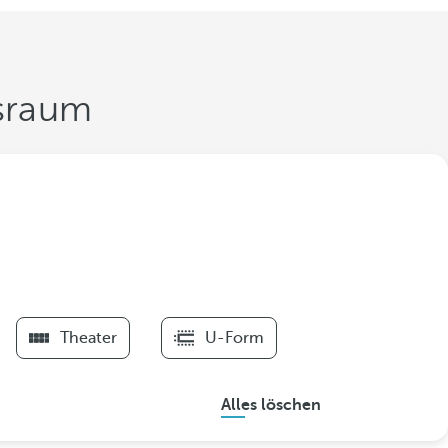
gsraum
Theater
U-Form
Alles löschen