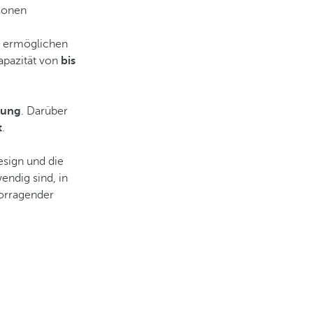
rsonen
 ermöglichen
apazität von
bis
tung
. Darüber
t
.
esign und die
ndig sind, in
vorragender