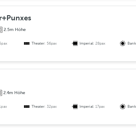
er+Punxes
2.5m Höhe
5pax
Theater:
56pax
Imperial:
28pax
Bank
2.4m Höhe
1pax
Theater:
32pax
Imperial:
17pax
Bank