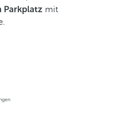
n Parkplatz
mit
e.
ungen