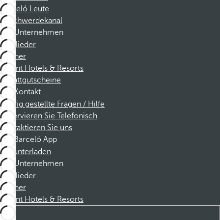
Barceló Leute
Beschwerdekanal
Unternehmen
Mitglieder
Partner
Dorint Hotels & Resorts
Rabattgutscheine
Kontakt
Häufig gestellte Fragen / Hilfe
Reservieren Sie Telefonisch
Kontaktieren Sie uns
Barceló App
Herunterladen
Unternehmen
Mitglieder
Partner
Dorint Hotels & Resorts