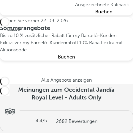
Ausgezeichnete Kulinarik
Buchen
Buchen Sie vorher
22-09-2026
All
Sommerangebote
inclusive
Bis zu 10 % zusätzlicher Rabatt für my Barceló-Kunden
Exklusiver my Barceló-Kundenrabatt
10% Rabatt extra mit
Aktionscode
Buchen
Alle Angebote anzeigen
Meinungen zum Occidental Jandía
Royal Level - Adults Only
4.4
/5
2682
Bewertungen