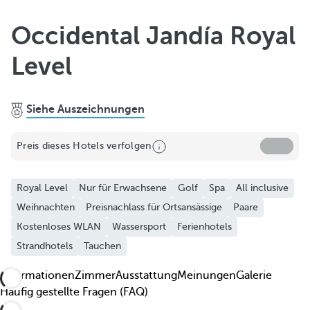
Zu Favoriten hinzufügen
Occidental Jandía Royal
Weitere Fotos und Videos anzeigen
Level
Siehe Auszeichnungen
Preis dieses Hotels verfolgen
Royal Level
Nur für Erwachsene
Golf
Spa
All inclusive
Weihnachten
Preisnachlass für Ortsansässige
Paare
Kostenloses WLAN
Wassersport
Ferienhotels
Strandhotels
Tauchen
Informationen
Zimmer
Ausstattung
Meinungen
Galerie
Häufig gestellte Fragen (FAQ)