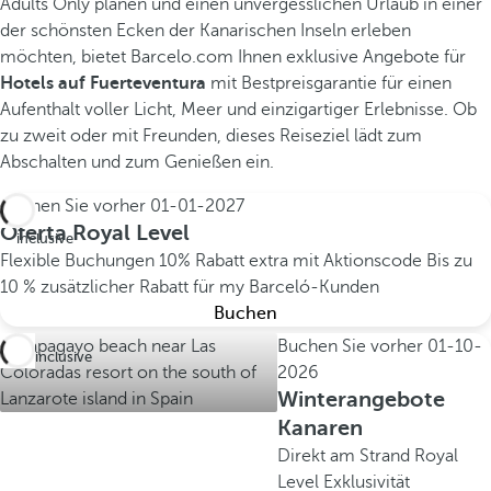
Adults Only planen und einen unvergesslichen Urlaub in einer
der schönsten Ecken der Kanarischen Inseln erleben
möchten, bietet Barcelo.com Ihnen exklusive Angebote für
Hotels auf Fuerteventura
mit Bestpreisgarantie für einen
Aufenthalt voller Licht, Meer und einzigartiger Erlebnisse. Ob
zu zweit oder mit Freunden, dieses Reiseziel lädt zum
Abschalten und zum Genießen ein.
Buchen Sie vorher
01-01-2027
All
Oferta Royal Level
inclusive
Flexible Buchungen
10% Rabatt extra mit Aktionscode
Bis zu
10 % zusätzlicher Rabatt für my Barceló-Kunden
Buchen
Buchen Sie vorher
01-10-
All inclusive
2026
Winterangebote
Kanaren
Direkt am Strand
Royal
Level Exklusivität