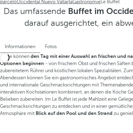
Barceló
Occidental Nuevo Vallarta
Gastronomie
Le Buffet
Das umfassende
Buffet im Occide
darauf ausgerichtet, ein abw
Informationen
Fotos
Gäste können
den Tag mit einer Auswahl an frischen und n
Optionen beginnen
- von frischem Obst und frischen Säften bi
zubereitetem Rührei und köstlichen lokalen Spezialitäten. Zu
Abendessen können Sie ein gastronomisches Angebot entdeck
und internationale Geschmacksrichtungen mit Themenabend
interaktiven Kochstationen kombiniert, an denen die Köche G
Belieben zubereiten. Im Le Buffet ist jede Mahlzeit eine Geleg
Geschmacksrichtungen zu entdecken und in einer gemütlichen
Atmosphäre mit
Blick auf den Pool und den Strand
zu genie