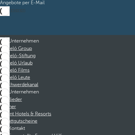
Angebote per E-Mail
Abonnieren
Unternehmen
Barceló Group
Barceló-Stiftung
Barceló Urlaub
Barceló Films
Barceló Leute
Beschwerdekanal
Unternehmen
Mitglieder
Partner
Dorint Hotels & Resorts
Rabattgutscheine
Kontakt