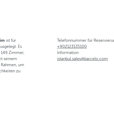
sim
ist für
Telefonnummer für Reservier
usgelegt. Es
+902123135100
ie 149 Zimmer,
Information
Mit seinem
istanbul.sales@barcelo.com
en Rahmen, um
chkeiten zu