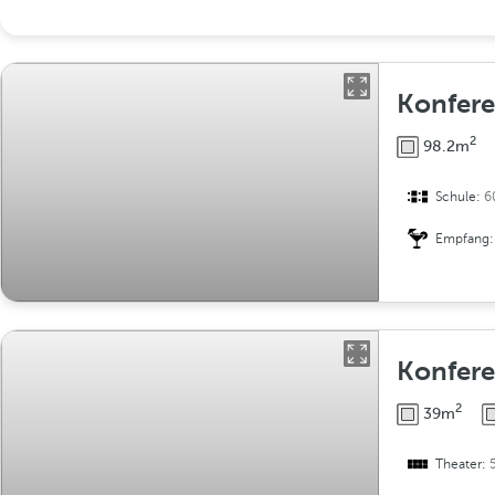
Konfer
2
98.2m
Schule:
6
Empfang
Konfer
2
39m
Theater: