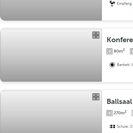
Empfang
Konfer
2
80m
Bankett:
Ballsaal
2
270m
Schule:
2