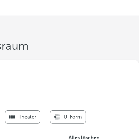
gsraum
Theater
U-Form
Alles löschen