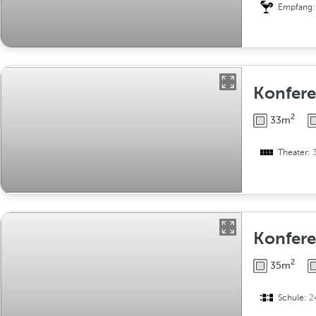
Empfang
Konfer
2
33m
Theater:
Konfer
2
35m
Schule:
2