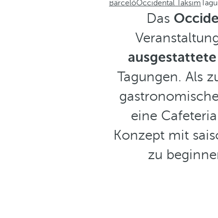
Barceló
Occidental Taksim
Tagu
Das
Occide
Veranstaltung
ausgestattet
Tagungen. Als zu
gastronomisches
eine Cafeteria
Konzept mit sais
zu beginnen