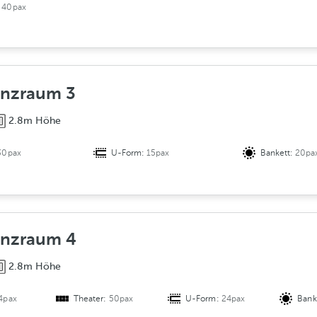
:
40pax
enzraum 3
2.8m Höhe
30pax
U-Form:
15pax
Bankett:
20pa
enzraum 4
2.8m Höhe
4pax
Theater:
50pax
U-Form:
24pax
Bank