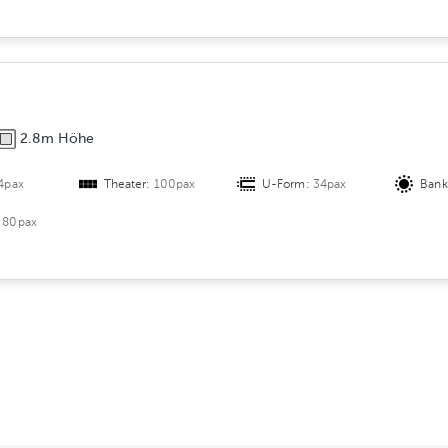
2.8m Höhe
4pax
Theater:
100pax
U-Form:
34pax
Bank
:
80pax