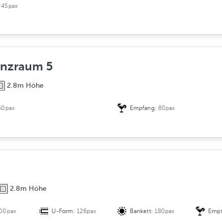
:
45pax
enzraum 5
2.8m Höhe
60pax
Empfang:
80pax
2.8m Höhe
00pax
U-Form:
126pax
Bankett:
180pax
Emp