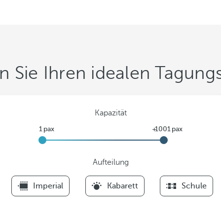
n Sie Ihren idealen Tagun
Kapazität
Aufteilung
F
Imperial
Kabarett
Schule
i
l
t