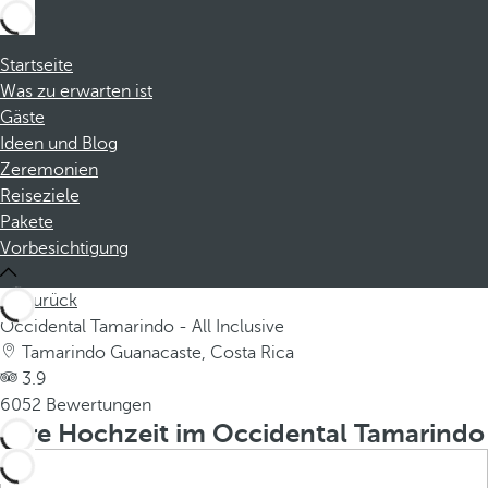
Startseite
Was zu erwarten ist
Gäste
Ideen und Blog
Zeremonien
Reiseziele
Pakete
Vorbesichtigung
Zurück
Occidental Tamarindo - All Inclusive
Tamarindo Guanacaste, Costa Rica
3.9
6052 Bewertungen
Ihre Hochzeit im Occidental Tamarindo