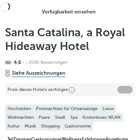
Verfügbarkeit einsehen
Santa Catalina, a Royal
Hideaway Hotel
4.6
2080 Bewertungen
Teilen
Siehe Auszeichnungen
Zu Favoriten hinzufügen
Preis dieses Hotels verfolgen
Weitere Fotos und Videos ansehen
Hochzeiten
Preisnachlass für Ortsansässige
Luxus
Weihnachten
Paare
Stadt
Spa
Kostenloses WLAN
Kultur
Musik
Shopping
Gastronomie
Hotel
Zimmer
Gastronomie
Wellness
Erlebnisse
Angebote